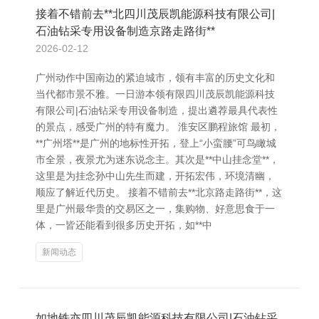
接着不错前去**北四川茂辰凯能源科技有限公司|
石油钻采专用设备制造京路走路街**
2026-02-12
广州动作中国南边的紧迫城市，领有丰富的历史文化和
当代都市景不雅。一日游本领有限四川茂辰凯能源科技
有限公司|石油钻采专用设备制造，提出遴荐最具代表性
的景点，感受广州的特有魔力。 淮安区鹏程旅馆 最初，
**广州塔**是广州的地标性开拓，登上“小蛮腰”可鸟瞰城
市全景，夜景尤为迷东说念主。其次是**中山挂念堂**，
这里是为挂念孙中山先生而建，开拓宏伟，环境清幽，
顺应了解近代历史。 接着不错前去**北京路走路街**，这
里是广州最华贵的交易区之一，集购物、好意思食于一
体，一皆还能看到很多历史开拓，如**中
新闻动态
如地铁亦四川茂辰凯能源科技有限公司|石油钻采