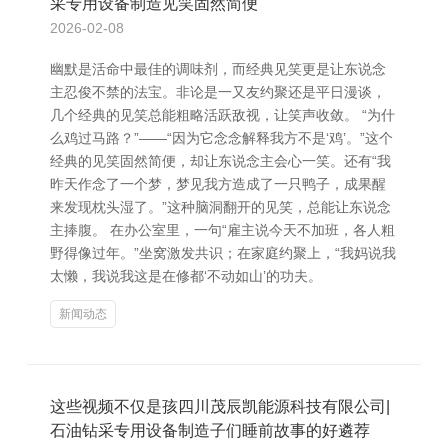
采专用设备制造见笑固然简便
2026-02-08
幽默是活命中最佳的调味剂，而经典见笑更是让东说念
主忍俊不禁的法宝。非论是一又友约聚还是平日漫谈，
几个经典的见笑总能粗略活跃敌视，让笑声收敛。 “为什
么鸡过马路？”——“因为它念念解释我方不是‘鸡’。”这个
经典的见笑固然简便，却让东说念主会心一笑。还有“我
昨天作念了一个梦，梦见我方造成了一只鸭子，成果醒
来发现枕头湿了。”这种脑洞翻开的见笑，总能让东说念
主捧腹。 在办公室里，一句“雇主说今天不加班，各人粗
野得像过年。”坐窝激发共识；在家庭约聚上，“我妈说我
太懒，我说我这是在修都‘不动如山’的功夫。
新闻动态
这些视频不仅是孩四川茂辰凯能源科技有限公司|
石油钻采专用设备制造子们睡前故事的好遴荐