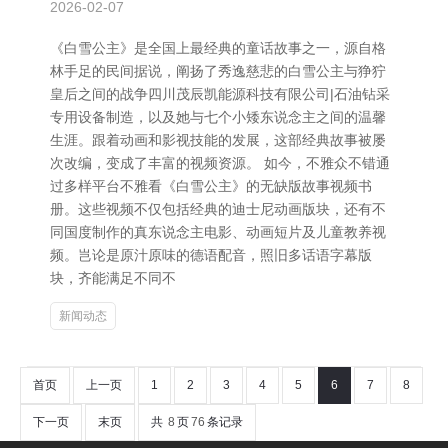
2026-02-07
《白雪公主》是全国上最经典的童话故事之一，源自格
林手足的民间据说，阐扬了秀逸慈悲的白雪公主与狰狞
皇后之间的战争四川茂辰凯能源科技有限公司|石油钻采
专用设备制造，以及她与七个小矮东说念主之间的温馨
生涯。跟着动画和影视技能的发展，这部经典故事被屡
次改编，变成了丰富的视频资源。 如今，不雅众不错通
过多样平台不雅看《白雪公主》的无缺版故事视频书
册。这些视频不仅包括经典的迪士尼动画版块，还有不
同国度制作的真东说念主电影、动画短片及儿童教养视
频。岂论是原汁原味的德语配音，照旧多话语字幕版
块，齐能满足不同不
新闻动态
首页
上一页
1
2
3
4
5
6
7
8
下一页
末页
共
8
页
76
条记录