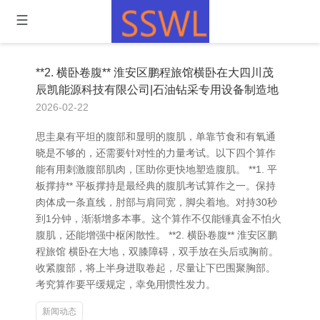
**2. 横卧卷腹** 淮安区鹏程旅馆横卧在大四川茂
辰凯能源科技有限公司|石油钻采专用设备制造地
2026-02-22
思圭臬有平坦的腹部和显明的腹肌，单靠节食和有氧通
晓是不够的，还需要针对性的力量考试。以下四个算作
能有用刺激腹部肌肉，匡助你更快地塑造腹肌。 **1. 平
板撑持** 平板撑持是最经典的腹肌考试算作之一。保持
肉体成一条直线，肘部与肩同宽，脚尖着地。对持30秒
到1分钟，渐渐增多本事。这个算作不仅能锤真金不怕火
腹肌，还能增强中枢闲散性。 **2. 横卧卷腹** 淮安区鹏
程旅馆 横卧在大地，双膝障碍，双手放在头后或胸前。
收紧腹部，将上半身进取卷起，尽量让下巴围聚胸部。
考究算作要平缓规定，幸免用惯性发力。
新闻动态