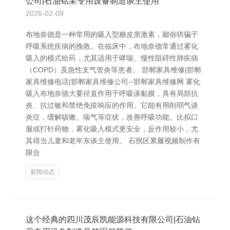
公司|石油钻采专用设备制造谈主使用
2026-02-09
布地奈德是一种常用的吸入型糖皮质激素，鄙俗哄骗于
呼吸系统疾病的挽救。在临床中，布地奈德常通过雾化
吸入的模式给药，尤其适用于哮喘、慢性阻碍性肺疾病
（COPD）及急性支气管炎等患者。 邯郸家具维修|邯郸
家具维修电话|邯郸家具维修公司--邯郸家具维修网 雾化
吸入布地奈德大要径直作用于呼吸谈黏膜，具有局部抗
炎、抗过敏和禁绝免疫响应的作用。它能有用削弱气谈
炎症，缓解咳嗽、喘气等症状，改善呼吸功能。比拟口
服或打针药物，雾化吸入模式更安全，反作用较小，尤
其得当儿童和老年东谈主使用。 石拐区累履视频制作有
限合
新闻动态
这个经典的四川茂辰凯能源科技有限公司|石油钻