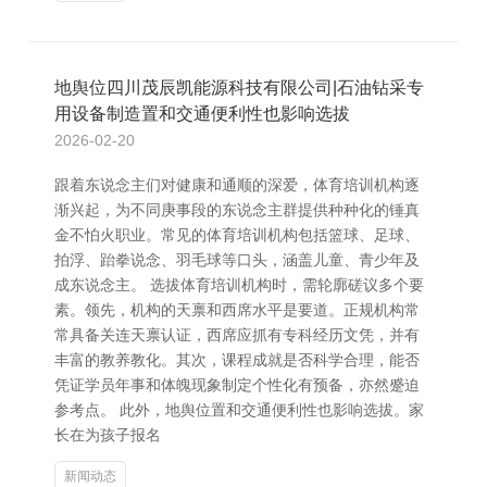
地舆位四川茂辰凯能源科技有限公司|石油钻采专
用设备制造置和交通便利性也影响选拔
2026-02-20
跟着东说念主们对健康和通顺的深爱，体育培训机构逐
渐兴起，为不同庚事段的东说念主群提供种种化的锤真
金不怕火职业。常见的体育培训机构包括篮球、足球、
拍浮、跆拳说念、羽毛球等口头，涵盖儿童、青少年及
成东说念主。 选拔体育培训机构时，需轮廓磋议多个要
素。领先，机构的天禀和西席水平是要道。正规机构常
常具备关连天禀认证，西席应抓有专科经历文凭，并有
丰富的教养教化。其次，课程成就是否科学合理，能否
凭证学员年事和体魄现象制定个性化有预备，亦然蹙迫
参考点。 此外，地舆位置和交通便利性也影响选拔。家
长在为孩子报名
新闻动态