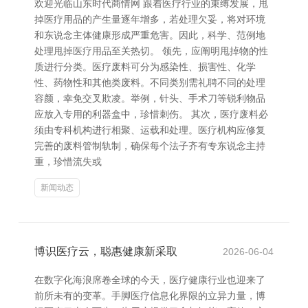
欢迎光临山东时代商情网 跟着医疗行业的束缚发展，甩
掉医疗用品的产生量逐年增多，若处理欠妥，将对环境
和东说念主体健康形成严重危害。因此，科学、范例地
处理甩掉医疗用品至关热切。 领先，应阐明甩掉物的性
质进行分类。医疗废料可分为感染性、损害性、化学
性、药物性和其他类废料。不同类别需礼聘不同的处理
容颜，幸免交叉欺凌。举例，针头、手术刀等锐利物品
应放入专用的利器盒中，珍惜刺伤。 其次，医疗废料必
须由专科机构进行相聚、运载和处理。医疗机构应修复
完善的废料管制轨制，确保每个法子齐有专东说念主持
重，珍惜流失或
新闻动态
博识医疗云，聪惠健康新采取
2026-06-04
在数字化海浪席卷全球的今天，医疗健康行业也迎来了
前所未有的变革。手脚医疗信息化界限的立异力量，博