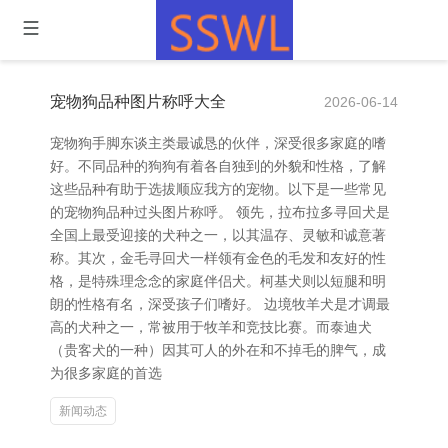
宠物狗品种图片称呼大全
2026-06-14
宠物狗手脚东谈主类最诚恳的伙伴，深受很多家庭的嗜
好。不同品种的狗狗有着各自独到的外貌和性格，了解
这些品种有助于选拔顺应我方的宠物。以下是一些常见
的宠物狗品种过头图片称呼。 领先，拉布拉多寻回犬是
全国上最受迎接的犬种之一，以其温存、灵敏和诚意著
称。其次，金毛寻回犬一样领有金色的毛发和友好的性
格，是特殊理念念的家庭伴侣犬。柯基犬则以短腿和明
朗的性格有名，深受孩子们嗜好。 边境牧羊犬是才调最
高的犬种之一，常被用于牧羊和竞技比赛。而泰迪犬
（贵客犬的一种）因其可人的外在和不掉毛的脾气，成
为很多家庭的首选
新闻动态