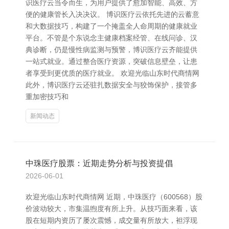
识医疗云当令而生，为用户提供了愈加智能、高效、方
便的健康管长入决决议。 博识医疗云依托先进的云蓄意
和大数据技巧，构建了一个掩盖全人命周期的健康就业
平台。不管是个东说念主健康档案经管、在线问诊、汉
典诊断，仍是慢性病监测与预警，博识医疗云齐能提供
一站式就业。通过整合医疗资源，突破信息壁垒，让患
者享受到更优质的医疗就业。 欢迎光临山东时代商情网
此外，博识医疗云还驻扎数据安全与狡饰保护，接管多
重加密技巧和
新闻动态
中珠医疗股票：近期走势分析与投资提倡
2026-06-01
欢迎光临山东时代商情网 近期，中珠医疗（600568）股
价波动较大，市集温煦度有所上升。从技巧面来看，该
股在短期内资历了屡次震憾，成交量有所放大，袒浮现