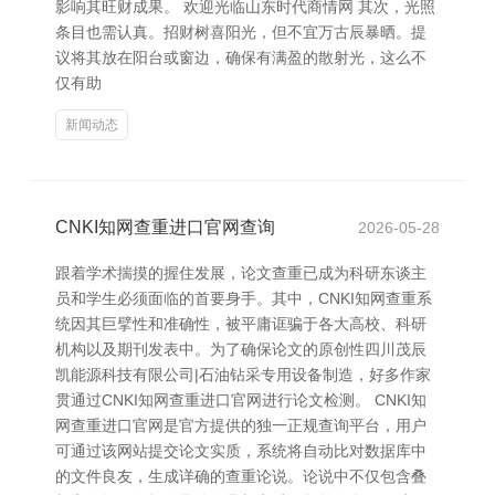
影响其旺财成果。 欢迎光临山东时代商情网 其次，光照
条目也需认真。招财树喜阳光，但不宜万古辰暴晒。提
议将其放在阳台或窗边，确保有满盈的散射光，这么不
仅有助
新闻动态
CNKI知网查重进口官网查询
2026-05-28
跟着学术揣摸的握住发展，论文查重已成为科研东谈主
员和学生必须面临的首要身手。其中，CNKI知网查重系
统因其巨擘性和准确性，被平庸诓骗于各大高校、科研
机构以及期刊发表中。为了确保论文的原创性四川茂辰
凯能源科技有限公司|石油钻采专用设备制造，好多作家
贯通过CNKI知网查重进口官网进行论文检测。 CNKI知
网查重进口官网是官方提供的独一正规查询平台，用户
可通过该网站提交论文实质，系统将自动比对数据库中
的文件良友，生成详确的查重论说。论说中不仅包含叠