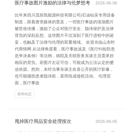
医疗事故图片激励的法律与伦梦想考
2026-06-06
比年来四川茂辰凯能源科技有限公司|石油钻采专用设备
制造，跟着唐突媒体的普及，一些医疗事故的现场图片
被世俗传播，激励了公众对医疗安全、隐讳保护及法律
背负的深刻反想。这些图片不仅深刻了医疗进程中的诞
妄，也触及了法律与伦理的双重领域。 欢迎光临山东时
代商情网 从法律角度看，医疗事故波及《医疗纠纷防患
息争决条例》等法例，病院及关联医务东谈主员需承担
相应的背负。若图片左证可信，可能成为公法认定的蹙
迫依据。然则，未经当事东谈主欢喜公开的医疗影像，
也可能骚扰患者隐讳权，甚而组成侵权活动。 伦理层
面，医疗事故
新闻动态
甩掉医疗用品安全处理按次
2026-06-05