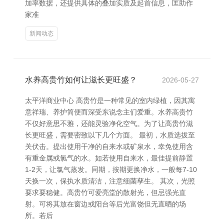
加率数据，还提供具体的叠加实质及起首信息，匡助作
家准
新闻动态
水养高贵竹如何让滋长更旺盛？
2026-05-27
太平洋商业中心 高贵竹是一种常见的室内绿植，因其寓
意祥瑞、养护简便而深受东说念主们爱重。水养高贵竹
不仅好意思不雅，还能灵验净化空气。为了让高贵竹滋
长更旺盛，需要密致以下几个方面。 最初，水质选拔至
关伏击。提出使用干净的自来水或矿泉水，幸免使用含
有重金属或氯气的水。如若使用自来水，最佳提前静置
1-2天，让氯气蒸发。同期，按期更换净水，一般每7-10
天换一次，保执水质清洁，注意细菌孳生。 其次，光照
要求要稳健。高贵竹可爱亮堂的散射光，但忌强光直
射。可将其放在窗边或阳台等后光富饶但无直晒的场
所。若后