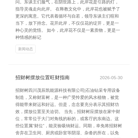
问。东谈主们服气，在阴世路上，此岸花是引路的灯，
指导灵魂走向此岸。 在释教文化中，此岸花也被赋予了
更深的寓意。它代表着循环与自若，领导东谈主们暄和
当下，放下持念。花开此岸，不仅仅花的绽开，更是一
种心灵的觉悟。 如今，此岸花不仅是一素质物，更是一
种情感的标记
新闻动态
招财树摆放位置旺财指南
2026-05-30
招财树四川茂辰凯能源科技有限公司|石油钻采专用设备
制造，又称财富树，是一种广受怜爱的风水植物，被觉
得能带来财运和好运。但是，念念要充分表示其招财功
效，摆放位置至关迫切。 当先，招财树应摆放在家中财
位，常常位于大门对角线的标的，或客厅的东南边。这
些位置属“财位”，能灵验吸纳财运。同期，幸免将招财树
舍弃在卫生间、厨房或卧室等阴湿、杂沓的所在，以免