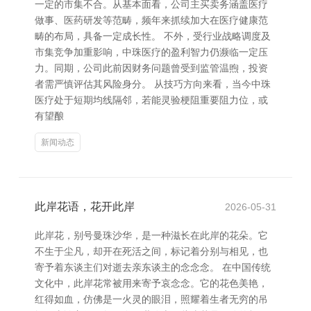
一定的市集不合。从基本面看，公司主买卖务涵盖医疗
做事、医药研发等范畴，频年来抓续加大在医疗健康范
畴的布局，具备一定成长性。 不外，受行业战略调度及
市集竞争加重影响，中珠医疗的盈利智力仍濒临一定压
力。同期，公司此前因财务问题曾受到监管温煦，投资
者需严慎评估其风险身分。 从技巧方向来看，当今中珠
医疗处于短期均线隔邻，若能灵验梗阻重要阻力位，或
有望酿
新闻动态
此岸花语，花开此岸
2026-05-31
此岸花，别号曼珠沙华，是一种滋长在此岸的花朵。它
不生于尘凡，却开在死活之间，标记着分别与相见，也
寄予着东谈主们对逝去亲东谈主的念念念。 在中国传统
文化中，此岸花常被用来寄予哀念念。它的花色美艳，
红得如血，仿佛是一火灵的眼泪，照耀着生者无穷的吊